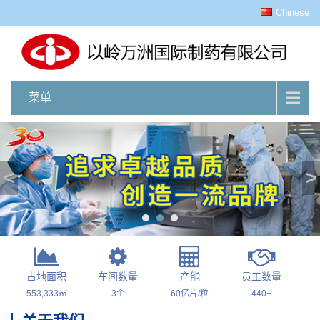
Chinese
菜单
<
>
占地面积
车间数量
产能
员工数量
553,333㎡
3个
60亿片/粒
440+